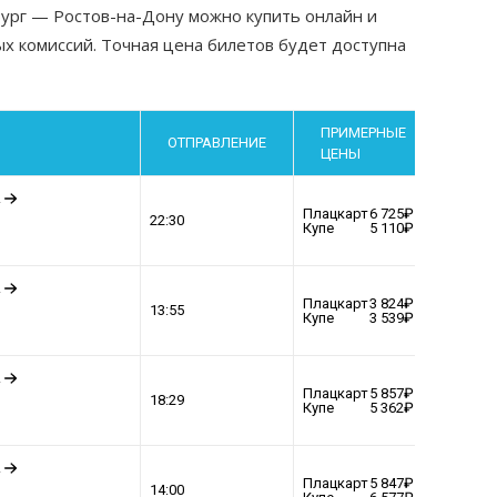
бург — Ростов-на-Дону можно купить онлайн и
х комиссий. Точная цена билетов будет доступна
ПРИМЕРНЫЕ
ДАТА
ОТПРАВЛЕНИЕ
ЦЕНЫ
ПОЕ
.
Плацкарт
6 725
ВЫБР
22:30
Купе
5 110
.
Плацкарт
3 824
ВЫБР
13:55
Купе
3 539
.
Плацкарт
5 857
ВЫБР
18:29
Купе
5 362
.
Плацкарт
5 847
ВЫБР
14:00