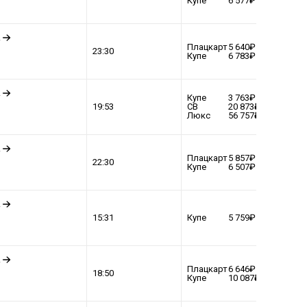
Купе
6 577
.
Плацкарт
5 640
ВЫБР
23:30
Купе
6 783
.
Купе
3 763
ВЫБР
19:53
СВ
20 873
Люкс
56 757
.
Плацкарт
5 857
ВЫБР
22:30
Купе
6 507
.
ВЫБР
15:31
Купе
5 759
.
Плацкарт
6 646
ВЫБР
18:50
Купе
10 087